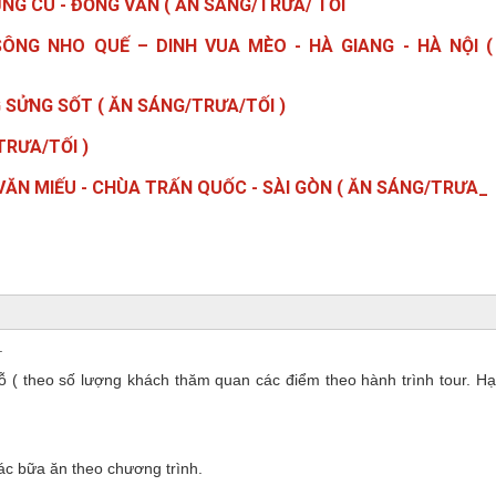
LŨNG CÚ - ĐỒNG VĂN ( ĂN SÁNG/TRƯA/ TỐI
SÔNG NHO QUẾ – DINH VUA MÈO - HÀ GIANG - HÀ NỘI (
G SỬNG SỐT ( ĂN SÁNG/TRƯA/TỐI )
TRƯA/TỐI )
- VĂN MIẾU - CHÙA TRẤN QUỐC - SÀI GÒN ( ĂN SÁNG/TRƯA_
.
hỗ ( theo số lượng khách thăm quan các điểm theo hành trình tour. Hạ
ác bữa ăn theo chương trình.