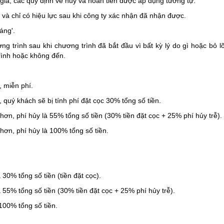
giá, các quy định về hủy và hoàn tiền được áp dụng tương tự.
 và chỉ có hiệu lực sau khi công ty xác nhận đã nhận được.
áng'.
g trình sau khi chương trình đã bắt đầu vì bất kỳ lý do gì hoặc bỏ l
rình hoặc không đến.
 miễn phí.
quý khách sẽ bị tính phí đặt cọc 30% tổng số tiền.
ơn, phí hủy là 55% tổng số tiền (30% tiền đặt cọc + 25% phí hủy trễ).
hơn, phí hủy là 100% tổng số tiền.
30% tổng số tiền (tiền đặt cọc).
 55% tổng số tiền (30% tiền đặt cọc + 25% phí hủy trễ).
100% tổng số tiền.