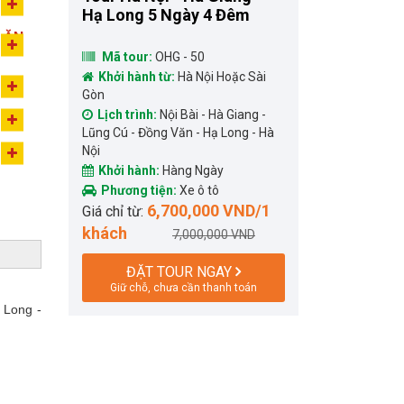
Hạ Long 5 Ngày 4 Đêm
 ĂN
Mã tour:
OHG - 50
Khởi hành từ:
Hà Nội Hoặc Sài
Gòn
Lịch trình:
Nội Bài - Hà Giang -
Lũng Cú - Đồng Văn - Hạ Long - Hà
Nội
Khởi hành:
Hàng Ngày
Phương tiện:
Xe ô tô
6,700,000 VND/1
Giá chỉ từ:
khách
7,000,000 VND
ĐẶT TOUR NGAY
Giữ chỗ, chưa cần thanh toán
 Long -