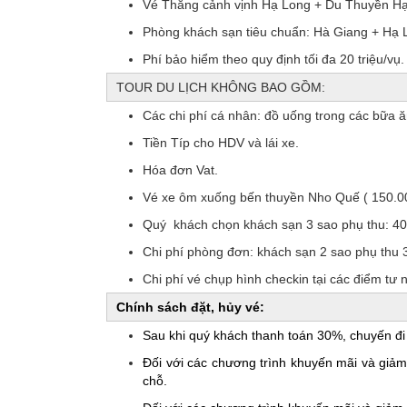
Vé Thắng cảnh vịnh Hạ Long + Du Thuyền Hạ 
Phòng khách sạn tiêu chuẩn: Hà Giang + Hạ L
Phí bảo hiểm theo quy định tối đa 20 triệu/vụ.
TOUR DU LỊCH KHÔNG BAO GỒM:
Các chi phí cá nhân: đồ uống trong các bữa ăn
Tiền Típ cho HDV và lái xe.
Hóa đơn Vat.
Vé xe ôm xuống bến thuyền Nho Quế ( 150.0
Quý khách chọn khách sạn 3 sao phụ thu: 4
Chi phí phòng đơn: khách sạn 2 sao phụ thu
Chi phí vé chụp hình checkin tại các điểm tư n
Chính sách đặt, hủy vé:
Sau khi quý khách thanh toán 30%, chuyến đi
Đối với các chương trình khuyến mãi và giả
chỗ.