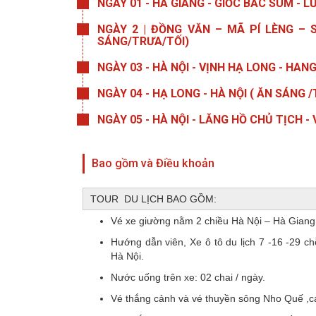
NGÀY 01 - HÀ GIANG - GIỐC BẮC SUM - 
NGÀY 2 | ĐỒNG VĂN – MÃ PÍ LÈNG – 
SÁNG/TRƯA/TỐI)
NGÀY 03 - HÀ NỘI - VỊNH HẠ LONG - HAN
NGÀY 04 - HẠ LONG - HÀ NỘI ( ĂN SÁNG /
NGÀY 05 - HÀ NỘI - LĂNG HỒ CHỦ TỊCH 
Bao gồm và Điều khoản
TOUR DU LỊCH BAO GỒM:
Vé xe giường nằm 2 chiều Hà Nội – Hà Giang
Hướng dẫn viên, Xe ô tô du lịch 7 -16 -29 c
Hà Nội.
Nước uống trên xe: 02 chai / ngày.
Vé thắng cảnh và vé thuyền sông Nho Quế ,c