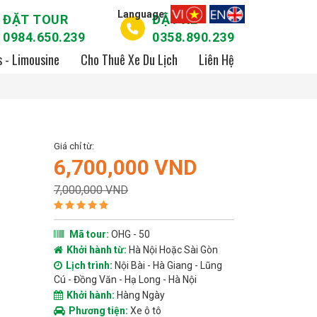
Language:
ĐẶT TOUR
ĐẶT XE
0984.650.239
0358.890.239
s - Limousine
Cho Thuê Xe Du Lịch
Liên Hệ
Giá chỉ từ:
6,700,000 VND
7,000,000 VND
Mã tour:
OHG - 50
Khởi hành từ:
Hà Nội Hoặc Sài Gòn
Lịch trình:
Nội Bài - Hà Giang - Lũng
Cú - Đồng Văn - Hạ Long - Hà Nội
Khởi hành:
Hàng Ngày
Phương tiện:
Xe ô tô