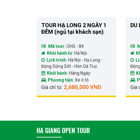
TOUR HẠ LONG 2 NGÀY 1
DU 
ĐÊM (ngủ tại khách sạn)
Mã tour:
OHG - 84
M
Khởi hành từ:
Hà Nội
K
Lịch trình:
Hà Nội - Hạ Long -
Lị
Động Sửng Sốt - Hòn Gà Trọi
Động
Khởi hành:
Hàng Ngày
K
Phương tiện:
Xe ô tô
P
2,680,000 VND
Giá chỉ từ:
Giá 
HA GIANG OPEN TOUR