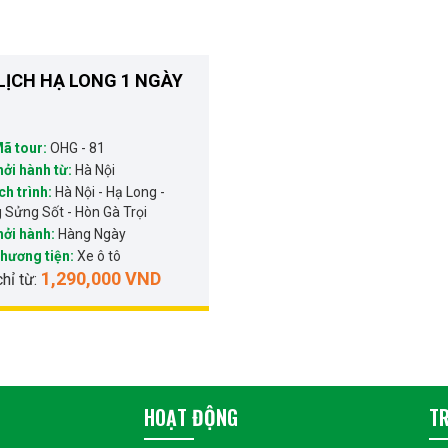
LỊCH HẠ LONG 1 NGÀY
ã tour:
OHG - 81
hởi hành từ:
Hà Nội
ch trình:
Hà Nội - Hạ Long -
 Sửng Sốt - Hòn Gà Trọi
hởi hành:
Hàng Ngày
hương tiện:
Xe ô tô
1,290,000 VND
chỉ từ:
HOẠT ĐỘNG
T