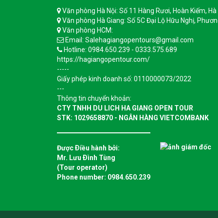
Văn phòng Hà Nội: Số 11 Hàng Rươi, Hoàn Kiếm, Hà
Văn phòng Hà Giang: Số 5C Đại Lộ Hữu Nghị, Phươn
Văn phòng HCM:
Email: Salehagiangopentours@gmail.com
Hotline: 0984.650.239 - 0333.575.689
https://hagiangopentour.com/
-----
Giấy phép kinh doanh số: 0110000073/2022
---
Thông tin chuyển khoản:
CTY TNHH DU LICH HA GIANG OPEN TOUR
STK: 1029658870 - NGÂN HÀNG VIETCOMBANK
Được Ðiều hành bởi:
Mr. Lưu Ðình Tùng
(Tour operator)
Phone number: 0984.650.239