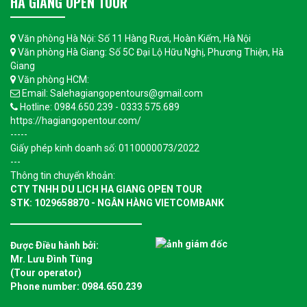
HA GIANG OPEN TOUR
Văn phòng Hà Nội: Số 11 Hàng Rươi, Hoàn Kiếm, Hà Nội
Văn phòng Hà Giang: Số 5C Đại Lộ Hữu Nghị, Phương Thiện, Hà
Giang
Văn phòng HCM:
Email: Salehagiangopentours@gmail.com
Hotline: 0984.650.239 - 0333.575.689
https://hagiangopentour.com/
-----
Giấy phép kinh doanh số: 0110000073/2022
---
Thông tin chuyển khoản:
CTY TNHH DU LICH HA GIANG OPEN TOUR
STK: 1029658870 - NGÂN HÀNG VIETCOMBANK
Được Ðiều hành bởi:
Mr. Lưu Ðình Tùng
(Tour operator)
Phone number: 0984.650.239