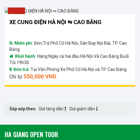
-
-9166566.7%
XE CUNG ĐIỆN HÀ NỘI ⇋ CAO BẰNG
Miễn phí:
Đón,Trả Phố Cổ Hà Nội, Sân Bay Nội Bài, TP. Cao
Bằng
Khởi hành:
Hàng Ngày cả hai đầu Hà Nội Và Cao Bằng Buổi
Tối 19h30
Đón trả:
Tại Văn Phòng Xe Phố Cổ Hà Nội và TP. Cao Bằng
550,000 VND
Chỉ từ
Sắp xếp theo
Giá tăng dần
Giá giảm dần
HA GIANG OPEN TOUR